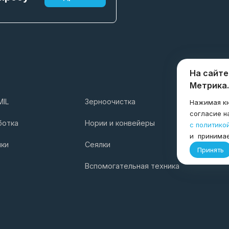
На сайте
Метрика.
MIL
Зерноочистка
Услуги
Нажимая кн
согласие н
Компани
ботка
Нории и конвейеры
с политико
и принима
лки
Сеялки
Принять
Вспомогательная техника