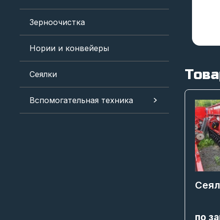
Зерноочистка
Нории и конвейеры
Това
Сеялки
Вспомогательная техника
Сеял
по з