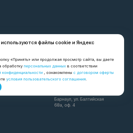
 используются файлы cookie и Яндекс
8-800-600-8998
опку «Принять» или продолжая просмотр сайта, вы даете
а обработку
персональных данных
в соответствии
я
й конфиденциальности
, ознакомлены
с договором оферты
agro@tkagrogarant.ru
ете
условия пользовательского соглашения
.
Чита
656067 Алтайский край г.
Барнаул, ул. Балтийская
68а, оф. 4